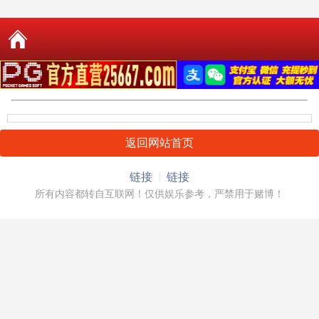
返回网站首页
链接
链接
所有内容都转自互联网！仅供娱乐参考，严禁用于赌博！