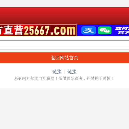
返回网站首页
链接
链接
所有内容都转自互联网！仅供娱乐参考，严禁用于赌博！